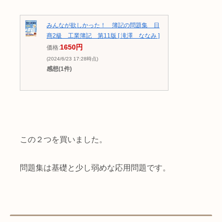
みんなが欲しかった！ 簿記の問題集 日
商2級 工業簿記 第11版 [ 滝澤 ななみ ]
1650円
価格:
(2024/6/23 17:28時点)
感想(1件)
この２つを買いました。
問題集は基礎と少し弱めな応用問題です。