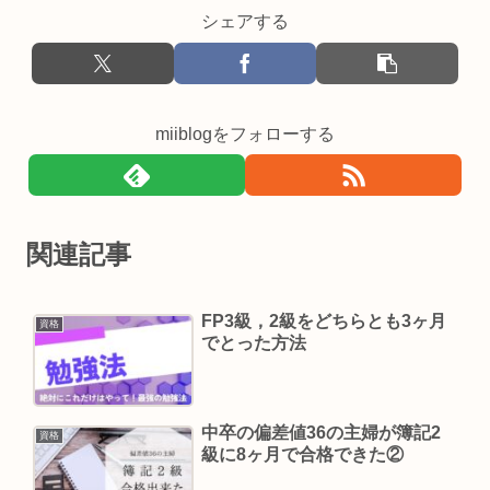
シェアする
miiblogをフォローする
関連記事
FP3級，2級をどちらとも3ヶ月
資格
でとった方法
中卒の偏差値36の主婦が簿記2
資格
級に8ヶ月で合格できた②