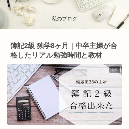
私のブログ
簿記2級 独学8ヶ月｜中卒主婦が合
格したリアル勉強時間と教材
資格