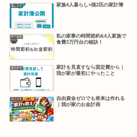
家族4人暮らし+猫2匹の家計簿
家計改善
私の家事の時間節約&4人家族で
家計改善
食費3万円台の秘訣！
家計を見直すなら固定費から｜
家計改善
我が家が最初にやったこと
自由資金ゼロでも将来は作れる
家計改善
｜我が家のお金計画