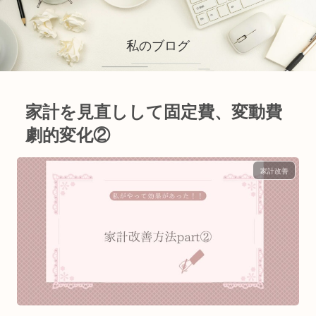
私のブログ
家計を見直しして固定費、変動費
劇的変化②
家計改善